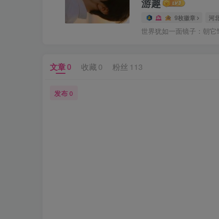
游趣
9枚徽章
河
世界犹如一面镜子：朝它
文章
0
收藏
0
粉丝
113
发布
0