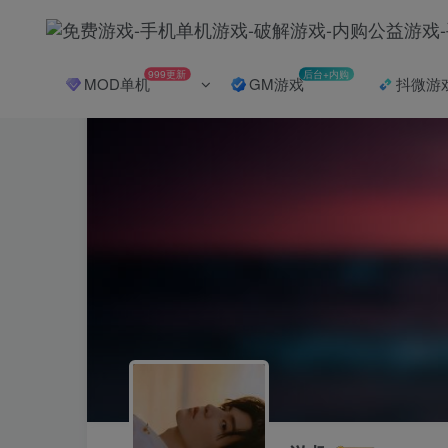
999更新
后台+内购
MOD单机
GM游戏
抖微游