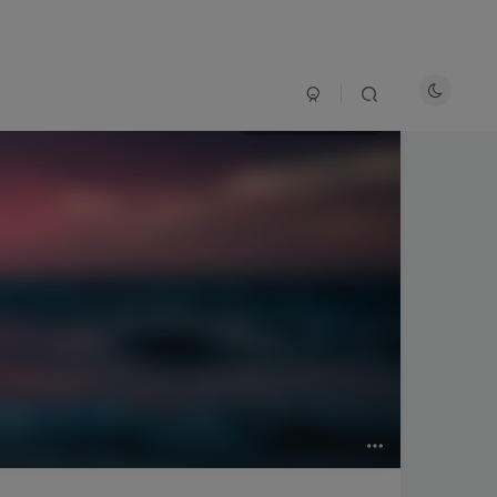
1.7W+
113