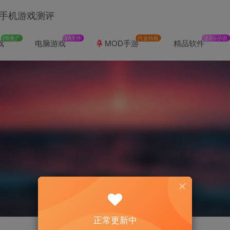
H5免广
3A大作
代金特权
追剧+小说
戏
电脑游戏
MOD手游
精品软件
正常更新中