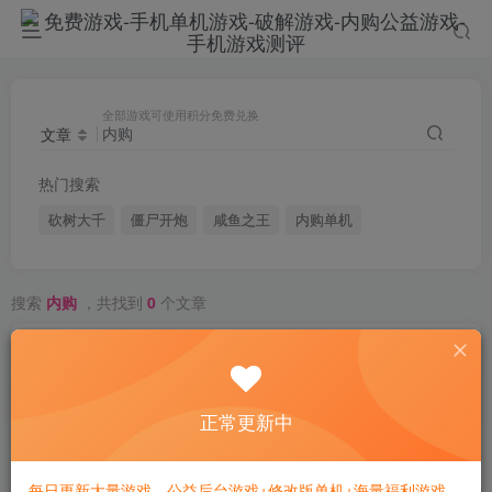
全部游戏可使用积分免费兑换
文章
热门搜索
砍树大千
僵尸开炮
咸鱼之王
内购单机
搜索
内购
，共找到
0
个文章
文章
用户
排序
最新
热门
点赞
评论
收藏
销量
正常更新中
每日更新大量游戏，公益后台游戏+修改版单机+海量福利游戏