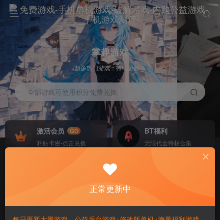
掌趣游戏
超多热门游戏，持续更新中
全部游戏可使用积分免费兑换
激活会员
BT福利
GO
欢迎加入腾讯单机频道
粘贴卡密-点击兑换
无限代金特权合集
每日更新中，大量游戏直链下载，无需网盘
欢迎加入腾讯单机频道
每日更新中，大量游戏直链下载，无需网盘
正常更新中
GM盒子
单机频道
YOUYO
每日更新大量游戏，公益后台游戏+修改版单机+海量福利游戏