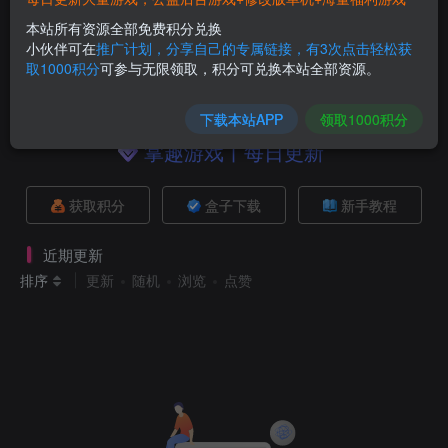
绯色梦境
猎魔
仙迹
本站所有资源全部免费积分兑换
版
超能队GM版
街机火影GM版
砍树
小伙伴可在
推广计划，分享自己的专属链接，有3次点击轻松获
取1000积分
可参与无限领取，积分可兑换本站全部资源。
时空猎人3
神仙道3
斗罗大陆
塔防召唤师
御
下载本站APP
领取1000积分
掌趣游戏丨每日更新
获取积分
盒子下载
新手教程
近期更新
排序
更新
随机
浏览
点赞